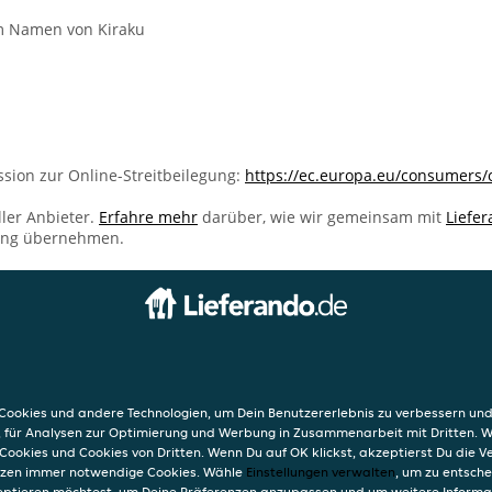
m Namen von Kiraku
sion zur Online-Streitbeilegung:
https://ec.europa.eu/consumers/
ller Anbieter.
Erfahre mehr
darüber, wie wir gemeinsam mit
Liefe
ung übernehmen.
INFO
AGB
Datensc
ookies und andere Technologien, um Dein Benutzererlebnis zu verbessern und
Verwend
, für Analysen zur Optimierung und Werbung in Zusammenarbeit mit Dritten. 
Impres
Cookies und Cookies von Dritten. Wenn Du auf OK klickst, akzeptierst Du die 
etzen immer notwendige Cookies. Wähle
Einstellungen verwalten
, um zu entsch
eptieren möchtest, um Deine Präferenzen anzupassen und um weitere Informa