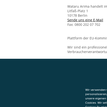
Wataru Arima handelt i
Litfaß-Platz 1
10178 Berlin
Sende uns eine E-Mail
Fax: 0800 202 07 702
Plattform der EU-Kommis
Wir sind ein professione
Verbraucherverantwort
KONTAKT
Kiraku
Litfaß-Platz 1
Wir verwenden C
10178
Berlin
personalisieren
unsere eigenen 
Cookies. Wir s
Cookies Du akz