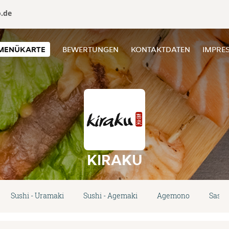
o.de
MENÜKARTE
BEWERTUNGEN
KONTAKTDATEN
IMPRE
KIRAKU
Sushi - Uramaki
Sushi - Agemaki
Agemono
Sashi