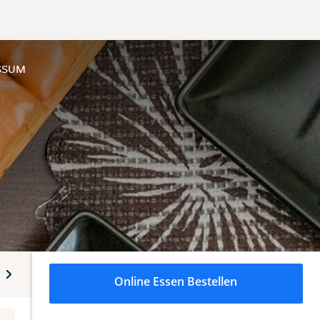
SSUM
mi
Snacks - Otsumami
Donburi
Cey-Ro
Online Essen Bestellen